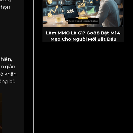
 chọn
Làm MMO Là Gì? Go88 Bật Mí 4
Mẹo Cho Người Mới Bắt Đầu
nhiên,
ơn giản
hó khăn
hông bỏ