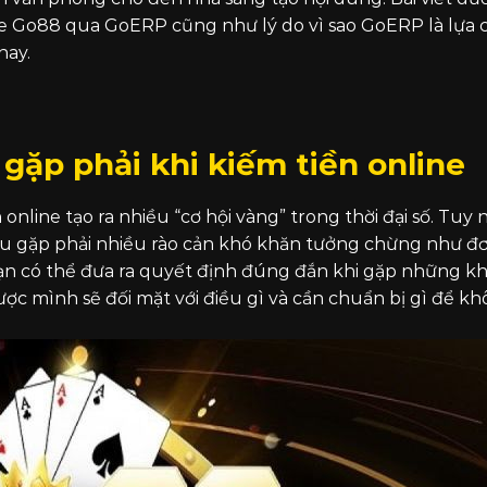
iate Go88 qua GoERP cũng như lý do vì sao GoERP là lựa
nay.
gặp phải khi kiếm tiền online
online tạo ra nhiều “cơ hội vàng” trong thời đại số. Tuy 
đều gặp phải nhiều rào cản khó khăn tưởng chừng như đ
 bạn có thể đưa ra quyết định đúng đắn khi gặp những k
ược mình sẽ đối mặt với điều gì và cần chuẩn bị gì để k