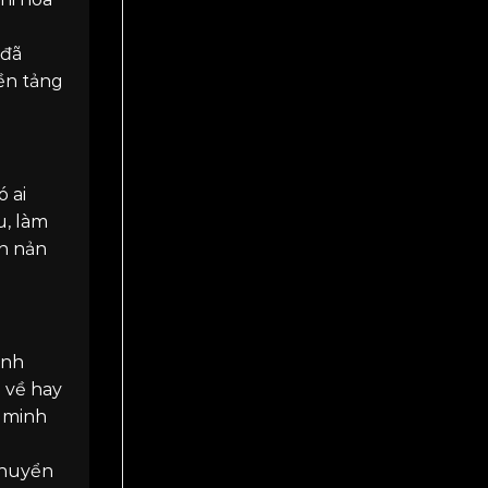
 đã
nền tảng
 ai
u, làm
án nản
ình
 về hay
 minh
chuyển