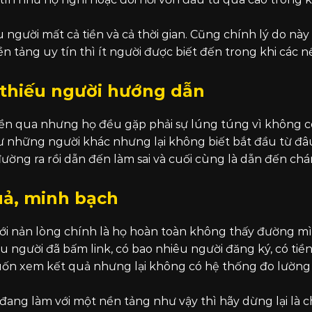
 người mất cả tiền và cả thời gian. Cũng chính lý do này
n tảng uy tín thì ít người được biết đến trong khi các 
 thiếu người hướng dẫn
iền qua nhưng họ đều gặp phải sự lúng túng vì không có
 những người khác nhưng lại không biết bắt đầu từ đâ
ng ra rồi dẫn đến làm sai và cuối cùng là dẫn đến ch
uả, minh bạch
ới nản lòng chính là họ hoàn toàn không thấy đường m
 người đã bấm link, có bao nhiêu người đăng ký, có tiền
uốn xem kết quả nhưng lại không có hệ thống đo lường
đang làm với một nền tảng như vậy thì hãy dừng lại là 