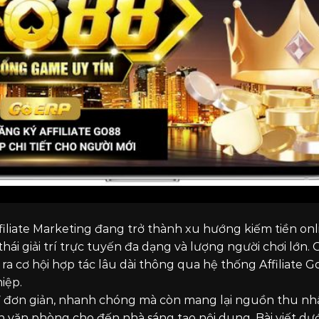
filiate Marketing đang trở thành xu hướng kiếm tiền onl
hái giải trí trực tuyến đa dạng và lượng người chơi lớn.
 ra cơ hội hợp tác lâu dài thông qua hệ thống Affiliate 
iệp.
 đơn giản, nhanh chóng mà còn mang lại nguồn thu nh
ên văn phòng cho đến nhà sáng tạo nội dung. Bài viết dướ