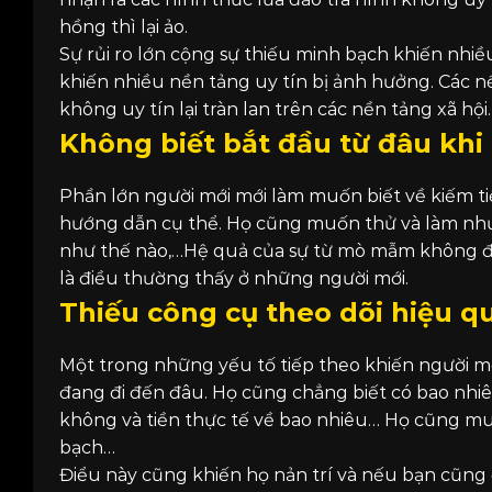
hồng thì lại ảo.
Sự rủi ro lớn cộng sự thiếu minh bạch khiến nhiều
khiến nhiều nền tảng uy tín bị ảnh hưởng. Các nề
không uy tín lại tràn lan trên các nền tảng xã hội.
Không biết bắt đầu từ đâu khi
Phần lớn người mới mới làm muốn biết về kiếm t
hướng dẫn cụ thể. Họ cũng muốn thử và làm như
như thế nào,…Hệ quả của sự từ mò mẫm không đườ
là điều thường thấy ở những người mới.
Thiếu công cụ theo dõi hiệu q
Một trong những yếu tố tiếp theo khiến người m
đang đi đến đâu. Họ cũng chẳng biết có bao nhiêu
không và tiền thực tế về bao nhiêu… Họ cũng m
bạch…
Điểu này cũng khiến họ nản trí và nếu bạn cũng 