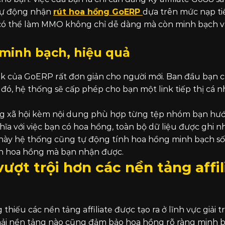
ẽ tự động nhận
rút hoa hồng GoERP
dựa trên mức nạp ti
ng có thể làm MMO không chỉ dễ dàng mà còn minh bạch v
minh bạch, hiệu quả
pk của GoERP rất đơn giản cho người mới. Ban đầu bạn c
đó, hệ thống sẽ cấp phép cho bạn một link tiếp thị cá 
tảng xã hội kèm nội dung phù hợp từng tệp nhóm bạn hư
ĩa với việc bạn có hoa hồng, toàn bộ dữ liệu được ghi nh
úc này hệ thống cũng tự động tính hoa hồng minh bạch số
tiền hoa hồng mà bạn nhận được.
ợt trội hơn các nền tảng affil
hiếu các nền tảng affiliate được tạo ra ở lĩnh vực giải tr
ải nền tảng nào cũng đảm bảo hoa hồng rõ ràng minh b