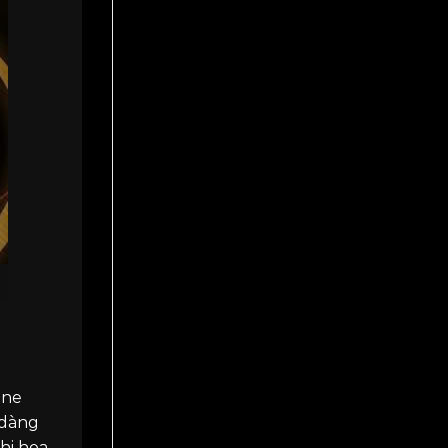
ine
 dàng
hi hoa