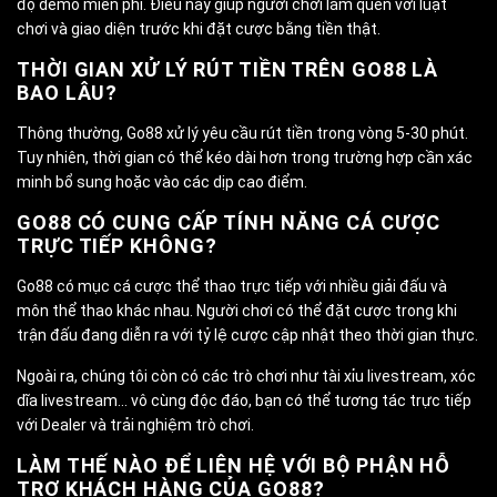
độ demo miễn phí. Điều này giúp người chơi làm quen với luật
chơi và giao diện trước khi đặt cược bằng tiền thật.
THỜI GIAN XỬ LÝ RÚT TIỀN TRÊN GO88 LÀ
BAO LÂU?
Thông thường, Go88 xử lý yêu cầu rút tiền trong vòng 5-30 phút.
Tuy nhiên, thời gian có thể kéo dài hơn trong trường hợp cần xác
minh bổ sung hoặc vào các dịp cao điểm.
GO88 CÓ CUNG CẤP TÍNH NĂNG CÁ CƯỢC
TRỰC TIẾP KHÔNG?
Go88 có mục cá cược thể thao trực tiếp với nhiều giải đấu và
môn thể thao khác nhau. Người chơi có thể đặt cược trong khi
trận đấu đang diễn ra với tỷ lệ cược cập nhật theo thời gian thực.
Ngoài ra, chúng tôi còn có các trò chơi như tài xỉu livestream, xóc
dĩa livestream… vô cùng độc đáo, bạn có thể tương tác trực tiếp
với Dealer và trải nghiệm trò chơi.
LÀM THẾ NÀO ĐỂ LIÊN HỆ VỚI BỘ PHẬN HỖ
TRỢ KHÁCH HÀNG CỦA GO88?