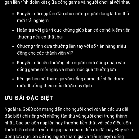
gắn liền tính đoàn kết giữa cổng game và người chơi lại với nhau:
Khuyến mãi nạp lần đầu cho những người dùng là tân thủ
mới trải nghiệm.
Hoàn trả với giá trị cực khủng giúp bạn có cơ hội kiếm tiền
thưởng nếu có thất bại.
Chương trình đưa thưởng liền tay với số tiền hàng triệu
đồng cho các thành viên VIP.
Khuyến mãi tiền thưởng cho người chơi đăng nhập vào
cổng game mỗi ngày và nhận mốc quà thưởng lớn.
Kêu gọi bạn bè tham gia vào cổng game để nhận được
mức thưởng theo mốc được quy định.
ƯU ĐÃI ĐẶC BIỆT
Ngoài ra, Go88 còn mang đến cho người chơi vô vàn các ưu đãi
đặc biệt chỉ riêng với những tân thủ và người chơi trung thành
nhất. Các sự kiện nạp lớn hay thưởng tiền thật với các điều kiện
thực hiện chính là yếu tố giúp bạn chạm đến ưu đãi này. Đây sẽ là
động lực cực lớn để mọi người tham gia và trải nghiệm cổng