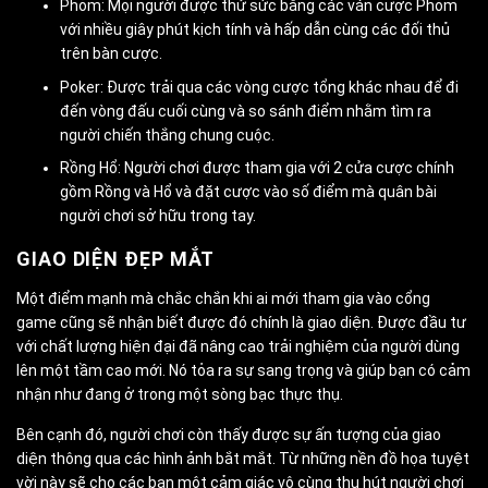
Phỏm: Mọi người được thử sức bằng các ván cược Phỏm
với nhiều giây phút kịch tính và hấp dẫn cùng các đối thủ
trên bàn cược.
Poker: Được trải qua các vòng cược tổng khác nhau để đi
đến vòng đấu cuối cùng và so sánh điểm nhằm tìm ra
người chiến thắng chung cuộc.
Rồng Hổ: Người chơi được tham gia với 2 cửa cược chính
gồm Rồng và Hổ và đặt cược vào số điểm mà quân bài
người chơi sở hữu trong tay.
GIAO DIỆN ĐẸP MẮT
Một điểm mạnh mà chắc chắn khi ai mới tham gia vào cổng
game cũng sẽ nhận biết được đó chính là giao diện. Được đầu tư
với chất lượng hiện đại đã nâng cao trải nghiệm của người dùng
lên một tầm cao mới. Nó tỏa ra sự sang trọng và giúp bạn có cảm
nhận như đang ở trong một sòng bạc thực thụ.
Bên cạnh đó, người chơi còn thấy được sự ấn tượng của giao
diện thông qua các hình ảnh bắt mắt. Từ những nền đồ họa tuyệt
vời này sẽ cho các bạn một cảm giác vô cùng thu hút người chơi