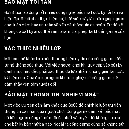
BẢO MẬT TỐI TÂN
Go88 luôn áp dụng rất nhiều công nghệ bảo mật cực kỳ tối tân và
hiện đại. Sở dĩ phải thực hiện triệt để việc này là nhằm giúp người
chơi luôn đảm bảo an toàn về vấn đề thông tin cá nhân. Từ đó sẽ
không có bất kỳ ai có thể xâm phạm trái phép tài khoản game của
bạn.
XÁC THỰC NHIỀU LỚP
Một cơ chế khác làm nên thương hiệu uy tín của cổng game đến
từ hệ thống xác thực. Với việc người chơi khi truy cập vào bất kỳ
danh mục nào đều phải xác thực đa lớp nhằm chống gian lận cực
kỳ hiệu quả. Qua đó mọi người khi trải nghiệm ở cổng game sẽ
cảm thấy yên tâm tuyệt đối.
BẢO MẬT THÔNG TIN NGHIÊM NGẶT
Một việc ưu tiên cần làm khác của Go88 đó chính là luôn ưu tiên
thông tin cá nhân của người chơi. Cổng game cam kết bảo mật
dữ liệu người dùng ở mức tối đa nhất và tuyệt đối không chia sẻ
cho bất kỳ bên thứ ba nào. Ngoài ra cổng game cũng sẽ không sử