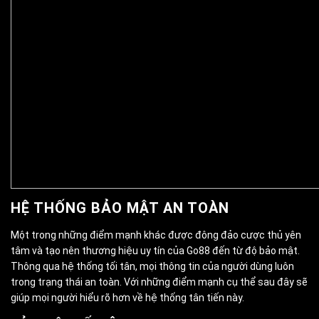
HỆ THỐNG BẢO MẬT AN TOÀN
Một trong những điểm mạnh khác được đông đảo cược thủ yên
tâm và tạo nên thương hiệu uy tín của Go88 đến từ độ bảo mật.
Thông qua hệ thống tối tân, mọi thông tin của người dùng luôn
trong trạng thái an toàn. Với những điểm mạnh cụ thể sau đây sẽ
giúp mọi người hiểu rõ hơn về hệ thống tân tiến này.