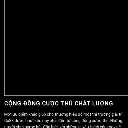
CỘNG ĐỒNG CƯỢC THỦ CHẤT LƯỢNG
Một ưu điểm khác giúp cho thương hiệu số một thị trường giải trí
Go88 được như hiện nay phải đến từ cộng đồng cược thủ. Những
người chơi game bài, đặc biệt với những ai yêu thích vận may sẽ