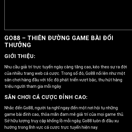
GO88 – THIÊN ĐƯỜNG GAME BÀI ĐỔI
THƯỞNG
GIỚI THIỆU:
Nhu cầu giải trí trực tuyến ngày càng tăng cao, kéo theo sự ra đời
của nhiều trang web cá cược. Trong số đó, Go88 nổi lên như một
sân chơi hàng đầu với tốc độ phát triển vượt bậc, thu hút hàng
triệu người tham gia mỗi ngày.
SÂN CHƠI CÁ CƯỢC ĐỈNH CAO:
Nhắc đến Go88, người ta nghĩ ngay đến một nơi hội tụ những
game bài đỉnh cao, thỏa mãn đam mê giải trí của mọi game thủ.
Sở hữu lượng truy cập khổng lồ mỗi ngày, Go88 luôn đi đầu xu
hướng trong lĩnh vực cá cược trực tuyến hiện nay.