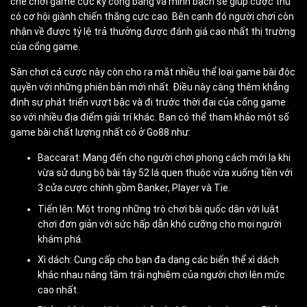
chế chơi game cực kỳ công bằng và minh bạch sẽ giúp cược thủ
có cơ hội giành chiến thắng cực cao. Bên cạnh đó người chơi còn
nhận về được tỷ lệ trả thưởng được đánh giá cao nhất thị trường
của cổng game.
Sân chơi cá cược này còn cho ra mắt nhiều thể loại game bài độc
quyền với những phiên bản mới nhất. Điều này càng thêm khẳng
định sự phát triển vượt bậc và đi trước thời đại của cổng game
so với nhiều địa điểm giải trí khác. Bạn có thể tham khảo một số
game bài chất lượng nhất có ở Go88 như:
Baccarat: Mang đến cho người chơi phong cách mới lạ khi
vừa sử dụng bộ bài tây 52 lá quen thuộc vừa xuống tiền với
3 cửa cược chính gồm Banker, Player và Tie.
Tiến lên: Một trong những trò chơi bài quốc dân với luật
chơi đơn giản với sức hấp dẫn khó cưỡng cho mọi người
khám phá.
Xì dách: Cung cấp cho bạn đa dạng các biến thể xì dách
khác nhau nâng tầm trải nghiệm của người chơi lên mức
cao nhất.