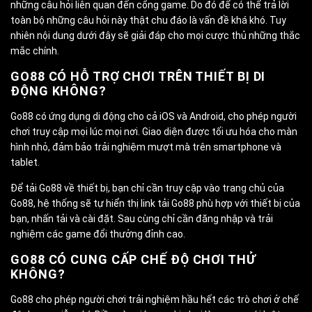
những câu hỏi liên quan đến cổng game. Do đó để có thể trả lời
toàn bộ những câu hỏi này thật chu đáo là vấn đề khá khó. Tuy
nhiên nội dung dưới đây sẽ giải đáp cho mọi cược thủ những thắc
mắc chính.
GO88 CÓ HỖ TRỢ CHƠI TRÊN THIẾT BỊ DI
ĐỘNG KHÔNG?
Go88 có ứng dụng di động cho cả iOS và Android, cho phép người
chơi truy cập mọi lúc mọi nơi. Giao diện được tối ưu hóa cho màn
hình nhỏ, đảm bảo trải nghiệm mượt mà trên smartphone và
tablet.
Để tải Go88 về thiết bị, bạn chỉ cần truy cập vào trang chủ của
Go88, hệ thống sẽ tự hiển thị link tải Go88 phù hợp với thiết bị của
bạn, nhấn tải và cài đặt. Sau cùng chỉ cần đăng nhập và trải
nghiệm các game đổi thưởng đỉnh cao.
GO88 CÓ CUNG CẤP CHẾ ĐỘ CHƠI THỬ
KHÔNG?
Go88 cho phép người chơi trải nghiệm hầu hết các trò chơi ở chế