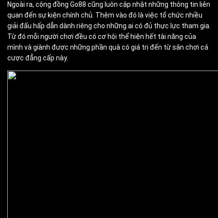
Ngoài ra, cộng đồng Go88 cũng luôn cập nhật những thông tin liên
quan đến sự kiện chính chủ. Thêm vào đó là việc tổ chức nhiều
giải đấu hấp dẫn dành riêng cho những ai có đủ thực lực tham gia.
Từ đó mỗi người chơi đều có cơ hội thể hiện hết tài năng của
mình và giành được những phần quà có giá trị đến từ sân chơi cá
cược đẳng cấp này.