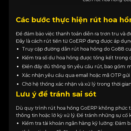
Các bước thực hiện rút hoa h
Để đảm bảo việc thanh toán diễn ra trơn tru và đ
Đây là cách rút tiền từ GoERP đang được áp dụn
Truy cập đường dẫn rút hoa hồng do Go88 cu
Kiểm tra số dư hoa hồng được tổng kết trong 
Điền đầy đủ thông tin yêu cầu rút, bao gồm: m
Xác nhận yêu cầu qua email hoặc mã OTP gửi v
Chờ hệ thống xác nhận và xử lý trong thời gia
Lưu ý để tránh sai sót
Dù quy trình rút hoa hồng GoERP không phức tạp
thông tin hoặc lỡ kỳ xử lý. Để tránh những sự cố
Kiểm tra tài khoản ngân hàng kỹ lưỡng: Đảm bả