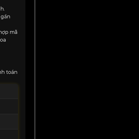
h.
 gần
 hợp mã
hoa
nh toán