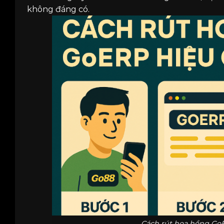
không đáng có.
Cách rút hoa hồng GoE