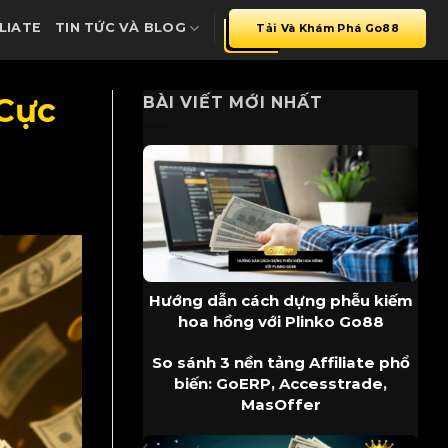
LIATE
TIN TỨC VÀ BLOG
Tải Và Khám Phá Go88
Cực
BÀI VIẾT MỚI NHẤT
Hướng dẫn cách dựng phễu kiếm
hoa hồng với Plinko Go88
So sánh 3 nền tảng Affiliate phổ
biến: GoERP, Accesstrade,
MasOffer