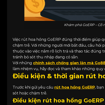
Khám phá GoERP – Cỗ m
Việc rút hoa hồng GoERP đúng thời điểm giúp qu
chậm trễ. Với những người mới bắt đầu, câu hỏi p
thuộc vào việc nắm rõ lịch trả và thao tác đúng 
tránh bỏ sót thu nhập đang có sẵn.
Với những
chính sách chống gian lận mà Go8
làm nhiệm vụ, hãy đọc và tham khảo những quy đ
Điều kiện & thời gian rút
Trước khi gửi yêu cầu
rút hoa hồng GoERP
, bạn
sót hoặc chậm trễ.
Điều kiện rút hoa hồng GoERP