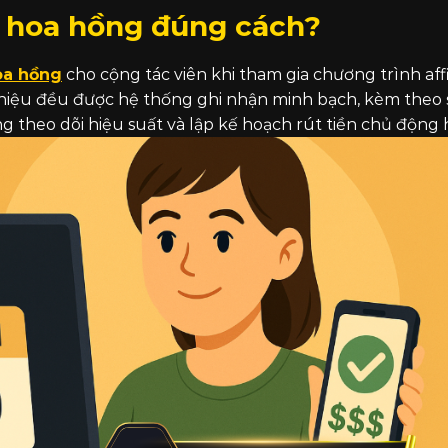
út hoa hồng đúng cách?
oa hồng
cho cộng tác viên khi tham gia chương trình affi
i thiệu đều được hệ thống ghi nhận minh bạch, kèm theo 
g theo dõi hiệu suất và lập kế hoạch rút tiền chủ động 