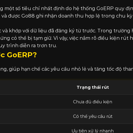
ng một số tiêu chí nhất định do hệ thống GoERP quy địn
g và được Go88 ghi nhận doanh thu hợp lệ trong chu kỳ
c và khớp với dữ liệu đã đăng ký từ trước. Trong trường
ứng có thể bị tạm giữ. Vì vậy, việc nắm rõ điều kiện rút 
trình diễn ra trơn tru.
ược GoERP?
ồng, giúp hạn chế các yêu cầu nhỏ lẻ và tăng tốc độ tha
Trạng thái rút
Chưa đủ điều kiện
Có thể yêu cầu rút
Ưu tiên xử lý nhanh